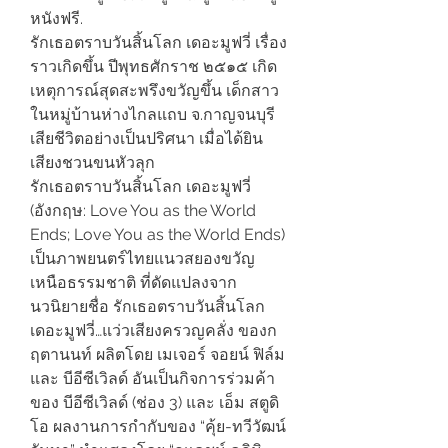
หนังฟรี.
รักเธอตราบวันสิ้นโลก เดอะมูฟวี่ เรื่อง
ราวเกิดขึ้น ปีพุทธศักราช ๒๕๑๕ เกิด
เหตุการณ์สุดสะพรึงขวัญขึ้น เด็กสาว
ในหมู่บ้านห่างไกลแถบ จ.กาญจนบุรี 
เสียชีวิตอย่างเป็นปริศนา เมื่อได้ยิน
เสียงชวนขนหัวลุก
รักเธอตราบวันสิ้นโลก เดอะมูฟวี่ 
(อังกฤษ: Love You as the World 
Ends; Love You as the World Ends) 
เป็นภาพยนตร์ไทยแนวสยองขวัญ
เหนือธรรมชาติ ที่ดัดแปลงจาก
นวนิยายชื่อ รักเธอตราบวันสิ้นโลก 
เดอะมูฟวี่…แว่วเสียงครวญคลั่ง ของก
ฤตานนท์ ผลิตโดย เมเจอร์ จอยน์ ฟิล์ม 
และ บีอีซีเวิลด์ อันเป็นกิจการร่วมค้า
ของ บีอีซีเวิลด์ (ช่อง 3) และ เอ็ม สตูดิ
โอ ผลงานการกำกับของ “คุ้ย-ทวีวัฒน์ 