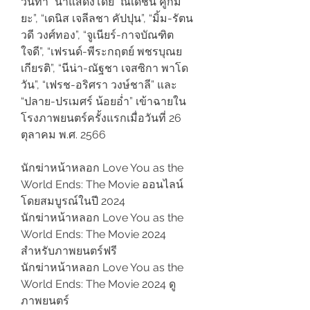
วันทา” นำแสดงโดย “ณเดชน์ คูกิมิ
ยะ”, “เดนิส เจลีลชา คัปปุน”, “มิ้ม-รัตน
วดี วงศ์ทอง”, “จูเนียร์-กาจบัณฑิต 
ใจดี”, “เฟรนด์-พีระกฤตย์ พชรบุณย
เกียรติ”, “นีน่า-ณัฐชา เจสซิกา พาโด
วัน”, “เฟรช-อริศรา วงษ์ชาลี” และ 
“ปลาย-ปรเมศร์ น้อยอ่ำ” เข้าฉายใน
โรงภาพยนตร์ครั้งแรกเมื่อวันที่ 26 
ตุลาคม พ.ศ. 2566
นักฆ่าหน้าหลอก Love You as the 
World Ends: The Movie ออนไลน์
โดยสมบูรณ์ในปี 2024
นักฆ่าหน้าหลอก Love You as the 
World Ends: The Movie 2024 
สำหรับภาพยนตร์ฟรี
นักฆ่าหน้าหลอก Love You as the 
World Ends: The Movie 2024 ดู
ภาพยนตร์